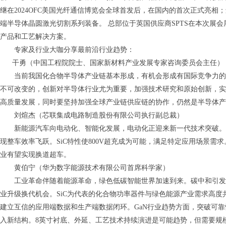
继在
2024OFC
美国光纤通信博览会全球首发后，在国内的首次正式亮相；
端半导体晶圆激光切割系列装备。 总部位于英国供应商
SPTS
在本次展会
产品和工艺解决方案。
专家及行业大咖分享最前沿行业趋势：
干勇（中国工程院院士、国家新材料产业发展专家咨询委员会主任）
当前我国化合物半导体产业链基本形成，有机会形成有国际竞争力的
不可改变的，创新对半导体行业尤为重要，加强技术研究和原始创新，
高质量发展，同时要坚持加强全球产业链供应链的协作，仍然是半导体产
刘煊杰（芯联集成电路制造股份有限公司执行副总裁）
新能源汽车向电动化、智能化发展，电动化正迎来新一代技术突破。
现整车效率飞跃。
SiC
特性使
800V
超充成为可能，满足特定应用场景需求
业有望实现换道超车。
黄伯宁（华为数字能源技术有限公司首席科学家）
工业革命伴随着能源革命，绿色低碳智能世界加速到来。碳中和引发
业升级换代机会。
SiC
为代表的化合物功率器件与绿色能源产业需求高度
建立互信的应用端数据和生产端数据闭环。
GaN
行业趋势方面，突破可靠
入新结构。
8
英寸衬底、外延、工艺技术持续演进是可能趋势，但需要规