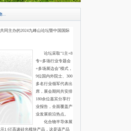
..
共同主办的
2024
九峰山论坛暨中国国际
论坛采取“
1
主
+8
专
+
多场行业专题会
+
多场展边会”模式，
9
位国内外院士、
300
多名行业领军代表出
席，展会期间共安排
180
余位嘉宾分享行
业报告，全面覆盖产
业发展前沿热点。
化合物半导体展
展示
1.6T
高速硅光模块产品，这是该产品